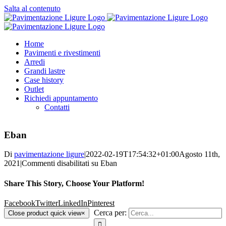
Salta al contenuto
Home
Pavimenti e rivestimenti
Arredi
Grandi lastre
Case history
Outlet
Richiedi appuntamento
Contatti
Eban
Di
pavimentazione ligure
|
2022-02-19T17:54:32+01:00
Agosto 11th,
2021
|
Commenti disabilitati
su Eban
Share This Story, Choose Your Platform!
Facebook
Twitter
LinkedIn
Pinterest
Cerca per:
Close product quick view
×