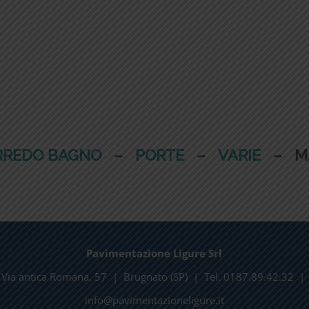
RREDO
BAGNO
–
PORTE
–
VARIE
– MA
Pavimentazione Ligure Srl
Via antica Romana, 57 | Brugnato (SP) | Tel. 0187.89.42.32 |
info@pavimentazioneligure.it