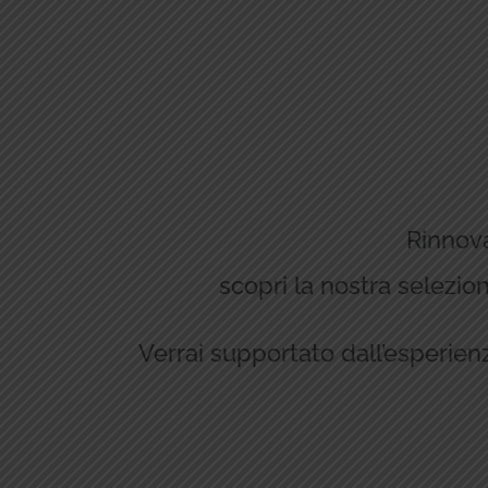
Rinnova
scopri la nostra selezion
Verrai supportato dall’esperienz