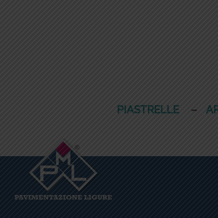
PIASTRELLE
–
A