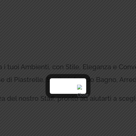
 i tuoi Ambienti, con Stile, Eleganza e Con
e di Piastrelle, Sanitari, Arredo Bagno, Arre
a del nostro Staff, pronto ad aiutarti a scegli