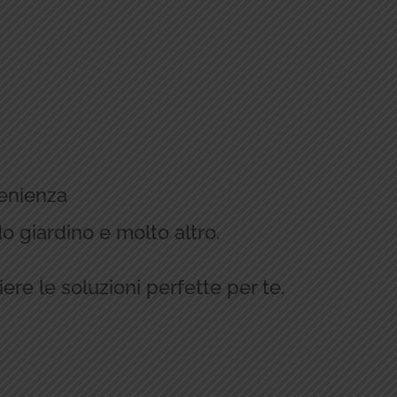
venienza
do giardino e molto altro.
ere le soluzioni perfette per te.