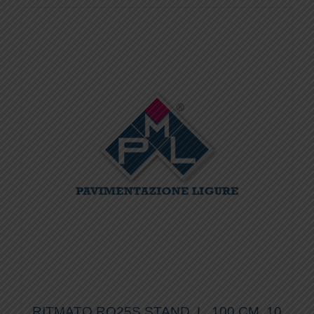
RITMATO RO25S STAND. L. 100 CM. 10