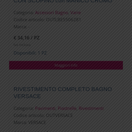
CON SCOPINO con MANICO CROMO
Categoria:
Accessori Bagno
,
Varie
Codice articolo:
OUTLBE5506281
Marca:
-
€ 34,16 / PZ
Iva inclusa
Disponibili: 1 PZ
Maggiori info
RIVESTIMENTO COMPLETO BAGNO
VERSACE
Categoria:
Pavimenti
,
Piastrelle
,
Rivestimenti
Codice articolo:
OUTVERSACE
Marca:
VERSACE