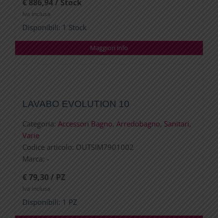
€ 886,94 / Stock
Iva inclusa
Disponibili: 1 Stock
Maggiori info
LAVABO EVOLUTION 10
Categoria:
Accessori Bagno
,
Arredobagno
,
Sanitari
,
Varie
Codice articolo:
OUTSIM7901002
Marca:
-
€ 79,30 / PZ
Iva inclusa
Disponibili: 1 PZ