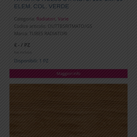
ELEM. COL. VERDE
Categoria:
Radiatori
,
Varie
Codice articolo:
OUTTBSRITMATO/GS
Marca:
TUBES RADIATORI
€ - / PZ
Iva inclusa
Disponibili: 1 PZ
Maggiori info