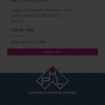
RETTANGOLARE
Categoria:
Pavimenti
,
Piastrelle
,
Varie
Codice articolo:
OUTSOLR/401S
Marca:
-
€ 24,40 / MQ
Iva inclusa
Disponibili: 15,12 MQ
Maggiori info