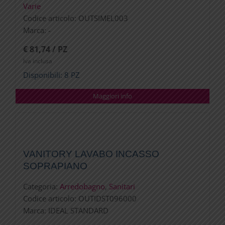
Varie
Codice articolo:
OUTSIMEL003
Marca:
-
€ 81,74 / PZ
Iva inclusa
Disponibili: 8 PZ
Maggiori info
VANITORY LAVABO INCASSO
SOPRAPIANO
Categoria:
Arredobagno
,
Sanitari
Codice articolo:
OUTIDST096000
Marca:
IDEAL STANDARD