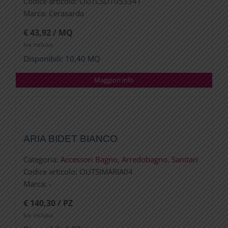
Codice articolo:
OUTCSD1053341
Marca:
Cerasarda
€ 43,92 / MQ
Iva inclusa
Disponibili: 10,40 MQ
Maggiori info
ARIA BIDET BIANCO
Categoria:
Accessori Bagno
,
Arredobagno
,
Sanitari
Codice articolo:
OUTSIMARIA04
Marca:
-
€ 140,30 / PZ
Iva inclusa