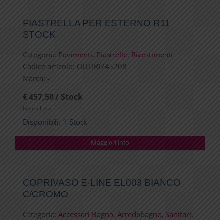
PIASTRELLA PER ESTERNO R11
STOCK
Categoria:
Pavimenti
,
Piastrelle
,
Rivestimenti
Codice articolo:
OUTIRI745208
Marca:
-
€ 457,50 / Stock
Iva inclusa
Disponibili: 1 Stock
Maggiori info
COPRIVASO E-LINE EL003 BIANCO
C/CROMO
Categoria:
Accessori Bagno
,
Arredobagno
,
Sanitari
,