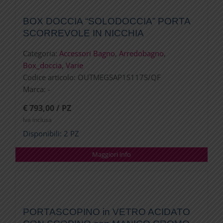
BOX DOCCIA “SOLODOCCIA” PORTA
SCORREVOLE IN NICCHIA
Categoria:
Accessori Bagno
,
Arredobagno
,
Box_doccia
,
Varie
Codice articolo:
OUTMEGSAP1S117S/QF
Marca:
-
€ 793,00 / PZ
Iva inclusa
Disponibili: 2 PZ
Maggiori info
PORTASCOPINO in VETRO ACIDATO