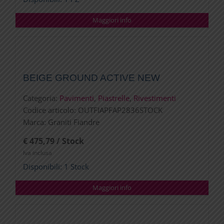
Maggiori info
BEIGE GROUND ACTIVE NEW
Categoria:
Pavimenti
,
Piastrelle
,
Rivestimenti
Codice articolo:
OUTFIAPFAP2836STOCK
Marca:
Graniti Fiandre
€ 475,79 / Stock
Iva inclusa
Disponibili: 1 Stock
Maggiori info