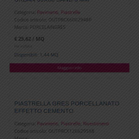
Categoria:
Pavimenti
,
Piastrelle
Codice articolo:
OUTPRCX6002948P
Marca:
PORCELAINGRES
€ 25,62 / MQ
Iva inclusa
Disponibili: 1,44 MQ
Maggiori info
PIASTRELLA GRES PORCELLANATO
EFFETTO CEMENTO
Categoria:
Pavimenti
,
Piastrelle
,
Rivestimenti
Codice articolo:
OUTPRCX1266295X8
Marca:
-