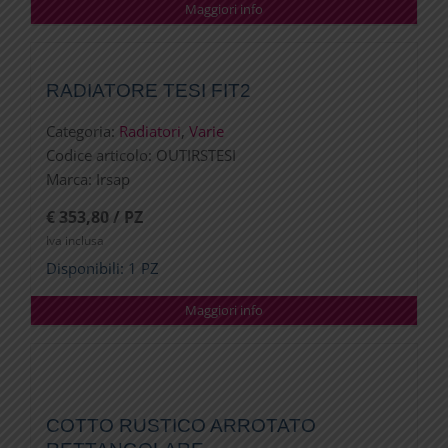
Maggiori info
RADIATORE TESI FIT2
Categoria:
Radiatori
,
Varie
Codice articolo:
OUTIRSTESI
Marca:
Irsap
€ 353,80 / PZ
Iva inclusa
Disponibili: 1 PZ
Maggiori info
COTTO RUSTICO ARROTATO