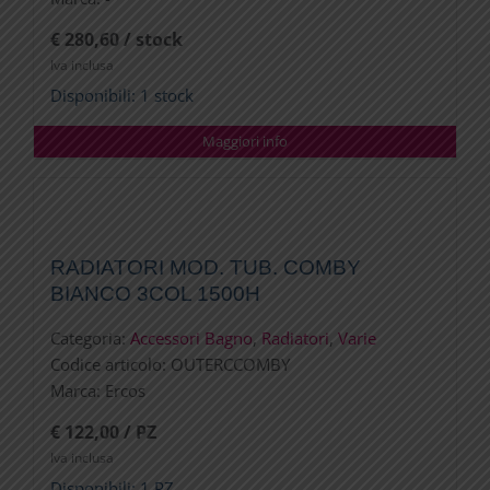
€ 280,60 / stock
Iva inclusa
Disponibili: 1 stock
Maggiori info
RADIATORI MOD. TUB. COMBY
BIANCO 3COL 1500H
Categoria:
Accessori Bagno
,
Radiatori
,
Varie
Codice articolo:
OUTERCCOMBY
Marca:
Ercos
€ 122,00 / PZ
Iva inclusa
Disponibili: 1 PZ