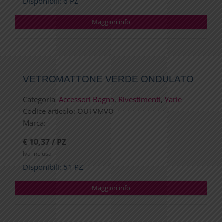
Disponibili: 6 PZ
Maggiori info
VETROMATTONE VERDE ONDULATO
Categoria:
Accessori Bagno
,
Rivestimenti
,
Varie
Codice articolo:
OUTVMVO
Marca:
-
€ 10,37 / PZ
Iva inclusa
Disponibili: 51 PZ
Maggiori info