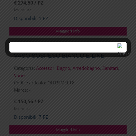
€ 274,50 / PZ
Iva inclusa
Disponibili: 1 PZ
Maggiori info
VASO SOSPESO BIANCO E-LINE
Categoria:
Accessori Bagno
,
Arredobagno
,
Sanitari
,
Varie
Codice articolo:
OUTSIMEL18
Marca:
-
€ 150,56 / PZ
Iva inclusa
Disponibili: 7 PZ
Maggiori info