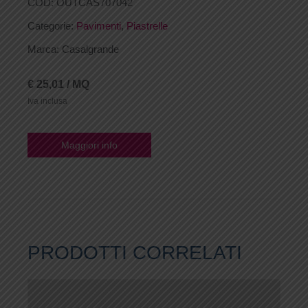
COD:
OUTCAS707042
Categorie:
Pavimenti
,
Piastrelle
Marca: Casalgrande
€ 25,01 / MQ
Iva inclusa
Maggiori info
PRODOTTI CORRELATI