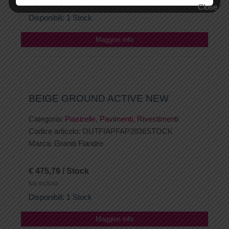
Iva inclusa
Disponibili: 1 Stock
Maggiori info
BEIGE GROUND ACTIVE NEW
Categoria:
Piastrelle
,
Pavimenti
,
Rivestimenti
Codice articolo:
OUTFIAPFAP2836STOCK
Marca:
Graniti Fiandre
€ 475,79 / Stock
Iva inclusa
Disponibili: 1 Stock
Maggiori info