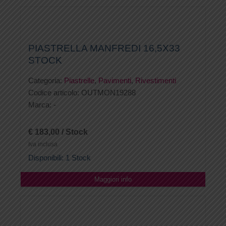
PIASTRELLA MANFREDI 16,5X33
STOCK
Categoria:
Piastrelle
,
Pavimenti
,
Rivestimenti
Codice articolo:
OUTMON19288
Marca:
-
€ 183,00 / Stock
Iva inclusa
Disponibili: 1 Stock
Maggiori info