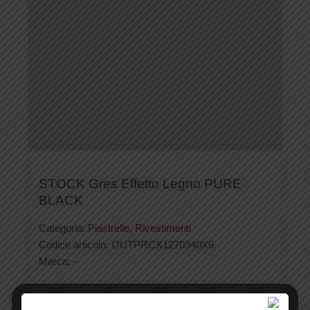
STOCK Gres Effetto Legno PURE
BLACK
Categoria:
Piastrelle
,
Rivestimenti
Codice articolo:
OUTPRCX1270340X6
Marca:
-
€ 427,00 / Stock