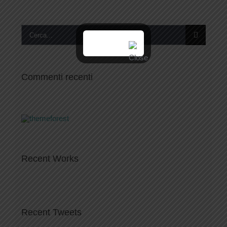
Cerca
per:
Commenti recenti
Recent Works
Recent Tweets