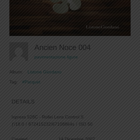
Ancien Noce 004
pavimentazione ligure
Album:
Listone Giordano
Tag:
#Parquet
DETAILS
Ixpress 528C - Rollei Lens Control S
ƒ/18.0
/
872415232/67108864s
/
ISO 50
Created
14 Dicembre 2007