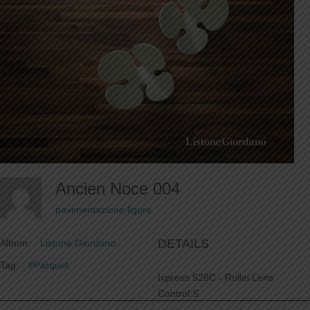
Ancien Noce 004
pavimentazione ligure
DETAILS
Album:
Listone Giordano
Tag:
#Parquet
Ixpress 528C - Rollei Lens
Control S
ƒ/18.0
/
872415232/67108864s