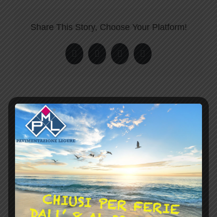
Share This Story, Choose Your Platform!
Facebook
Twitter
LinkedIn
Pinterest
Cerca
per:
Commenti recenti