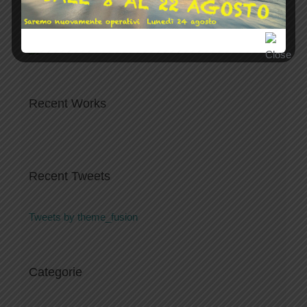
Recent Works
Recent Tweets
Tweets by theme_fusion
Categorie