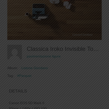
Classica Iroko Invisible Touch (2)
pavimentazione ligure
Album:
Listone Giordano
Tag:
#Parquet
DETAILS
Canon EOS 5D Mark II
50mm
/
1/60s
/
ISO 100