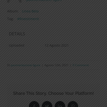
Album:
Linea Beta
Tag:
#Rivestimenti
DETAILS
Uploaded
12 Agosto 2021
Di
pavimentazione ligure
|
Agosto 12th, 2021
|
0 Commenti
Share This Story, Choose Your Platform!