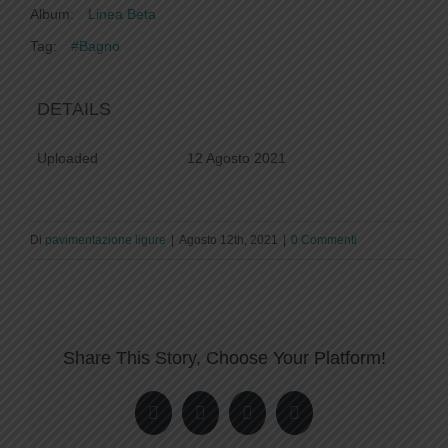
Album:
Linea Beta
Tag:
#Bagno
DETAILS
Uploaded
12 Agosto 2021
Di
pavimentazione ligure
|
Agosto 12th, 2021
|
0 Commenti
Share This Story, Choose Your Platform!
Facebook
Twitter
LinkedIn
Pinterest