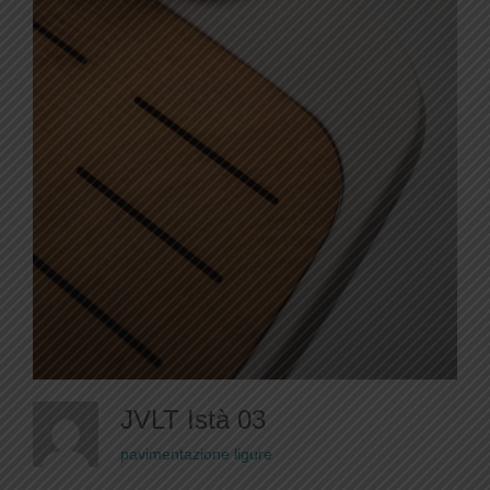
JVLT Istà 03
pavimentazione ligure