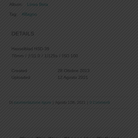
Album:
Linea Beta
Tag:
#Bagno
DETAILS
Hasselblad H3D-39
70mm
/
ƒ/11.0
/
1/125s
/
ISO 100
Created
28 Ottobre 2013
Uploaded
12 Agosto 2021
Di
pavimentazione ligure
|
Agosto 12th, 2021
|
0 Commenti