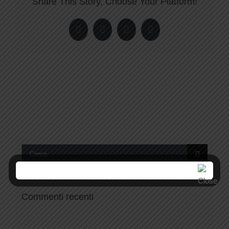
Share This Story, Choose Your Platform!
Facebook
Twitter
LinkedIn
Pinterest
Cerca
per:
Commenti recenti