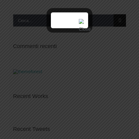
Cerca
per:
Commenti recenti
Recent Works
Recent Tweets