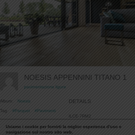
NOESIS APPENNINI TITANO 1
pavimentazione ligure
DETAILS
Album:
Noesis
Tag:
#Parquet
#Pavimenti
ILCE-7RM2
FE 24-70mm F4 ZA OSS
Usiamo i cookie per fornirti la miglior esperienza d'uso e
24mm
/
ƒ/9.0
/
1/15s
/
ISO 50
navigazione sul nostro sito web.