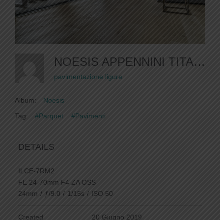
NOESIS APPENNINI TITANO 1
pavimentazione ligure
Album:
Noesis
Tag:
#Parquet
#Pavimenti
DETAILS
ILCE-7RM2
FE 24-70mm F4 ZA OSS
24mm
/
ƒ/9.0
/
1/15s
/
ISO 50
Created
20 Giugno 2019