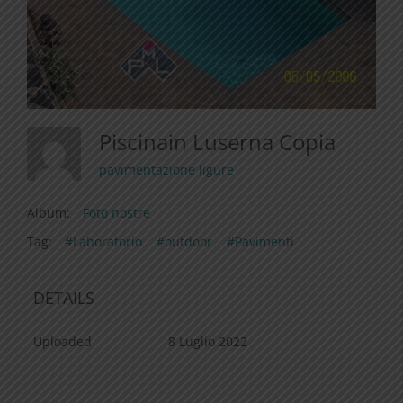
Piscinain Luserna Copia
pavimentazione ligure
Album:
Foto nostre
Tag:
#Laboratorio
#outdoor
#Pavimenti
DETAILS
Uploaded
8 Luglio 2022