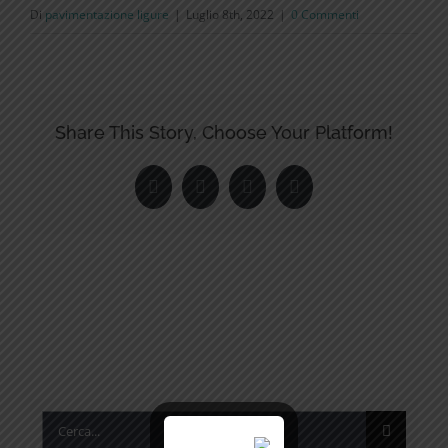
Di
pavimentazione ligure
|
Luglio 8th, 2022
|
0 Commenti
Share This Story, Choose Your Platform!
Facebook
Twitter
LinkedIn
Pinterest
Cerca