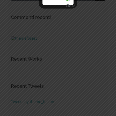
per:
Commenti recenti
Recent Works
Recent Tweets
Tweets by theme_fusion