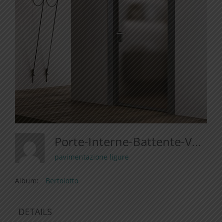
Porte-Interne-Battente-Vetro-Door-Glass-Grafite-Bertolotto-Effetto-Legno
pavimentazione ligure
Album:
Bertolotto
DETAILS