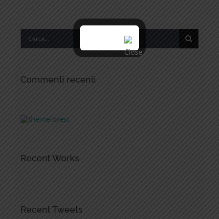
Cerca
per:
Commenti recenti
Recent Works
Recent Tweets