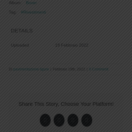
Album:
Boxer
Tag:
#Rivestimenti
DETAILS
Uploaded
19 Febbraio 2022
Di
pavimentazione ligure
|
Febbraio 19th, 2022
|
0 Commenti
Share This Story, Choose Your Platform!
Facebook
Twitter
LinkedIn
Pinterest